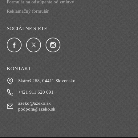
Formulár na odstúpenie od zmluvy
Reklamačný formulár
SOCIÁLNE SIETE
KONTAKT
Skároš 268, 04411 Slovensko
+421 911 620 091
azeko@azeko.sk
podpora@azeko.sk